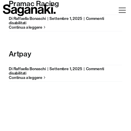
Pramac Racing
Salta
al
contenuto
Di
Raffaella Bonaschi
|
Settembre 1, 2025
|
Commenti
su
disabilitati
Pramac
Continua a leggere
Racing
Artpay
Di
Raffaella Bonaschi
|
Settembre 1, 2025
|
Commenti
su
disabilitati
Artpay
Continua a leggere